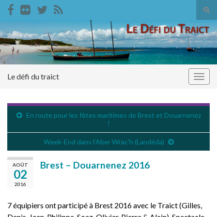
Tog
sear
Search for:
for
Le défi du traict
Togg
navig
En route pour les fêtes maritimes de Brest et Douarnenez
!
Week-End dans l’Aber Wrac’h (Landéda)
Brest – Douarnenez 2016
AOÛT
02
2016
7 équipiers ont participé à Brest 2016 avec le Traict (Gilles,
Denis, Jean-Philippe, Soaz, Olivier, Pierre & Alain). Spectacle