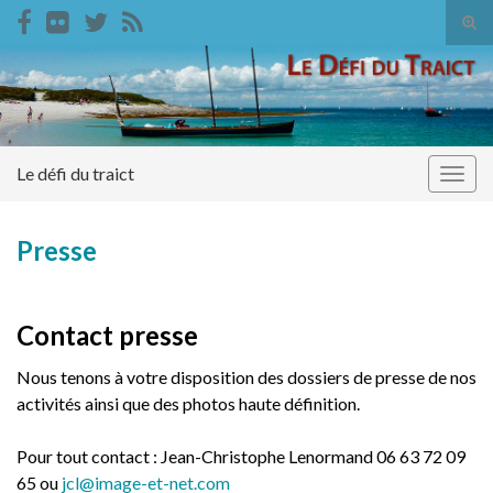
Tog
sear
Search for:
for
Le défi du traict
Togg
navig
Presse
Contact presse
Nous tenons à votre disposition des dossiers de presse de nos
activités ainsi que des photos haute définition.
Pour tout contact : Jean-Christophe Lenormand 06 63 72 09
65 ou
jcl@image-et-net.com