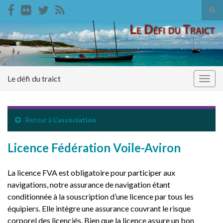
Tog
sear
Search for:
for
Le défi du traict
Togg
navig
Retour à
L’association
Licence Fédération Voile-Aviron
La licence FVA est obligatoire pour participer aux
navigations, notre assurance de navigation étant
conditionnée à la souscription d’une licence par tous les
équipiers. Elle intègre une assurance couvrant le risque
corporel des licenciés. Bien que la licence assure un bon