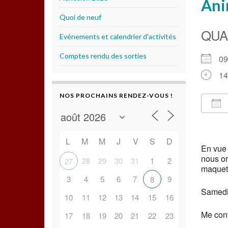
Ani
Quoi de neuf
QUA
Evénements et calendrier d’activités
Comptes rendu des sorties
0
14
NOS PROCHAINS RENDEZ-VOUS !
Té
L
M
M
J
V
S
D
En vue 
nous or
28
29
30
31
1
2
27
maquett
3
4
5
6
7
9
8
Samedi
10
11
12
13
14
15
16
Me cont
17
18
19
20
21
22
23