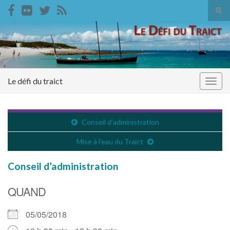
Tog
sear
Search for:
for
Le défi du traict
Togg
navig
Conseil d’administration
Mise à l’eau du Traict
Conseil d’administration
QUAND
05/05/2018