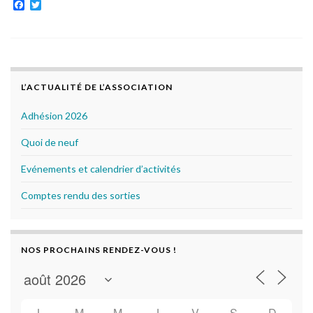
F
T
a
w
c
i
e
t
b
t
o
e
o
r
k
L’ACTUALITÉ DE L’ASSOCIATION
Adhésion 2026
Quoi de neuf
Evénements et calendrier d’activités
Comptes rendu des sorties
NOS PROCHAINS RENDEZ-VOUS !
L
M
M
J
V
S
D