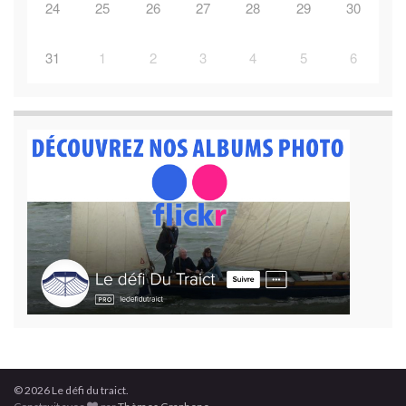
24
25
26
27
28
29
30
31
1
2
3
4
5
6
© 2026 Le défi du traict.