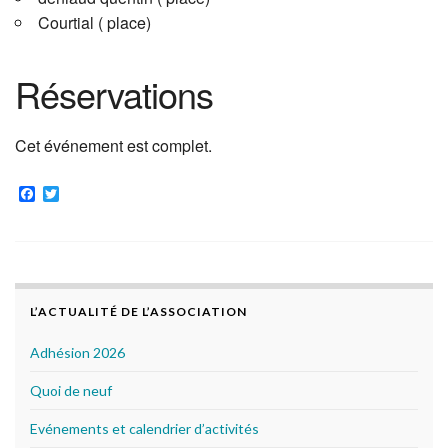
Courtial ( place)
Réservations
Cet événement est complet.
F
T
a
w
c
i
e
t
b
t
o
e
o
r
k
L’ACTUALITÉ DE L’ASSOCIATION
Adhésion 2026
Quoi de neuf
Evénements et calendrier d’activités