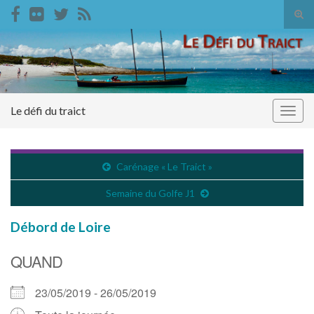
Tog
sear
Search for:
for
Le défi du traict
Togg
navig
Carénage « Le Traict »
Semaine du Golfe J1
Débord de Loire
QUAND
23/05/2019 - 26/05/2019