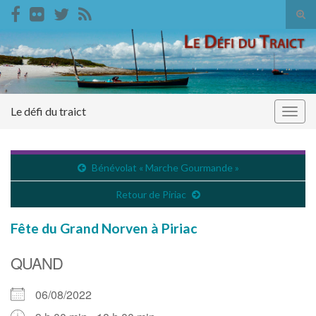
Tog
sear
Search for:
for
Le défi du traict
Togg
navig
Bénévolat « Marche Gourmande »
Retour de Piriac
Fête du Grand Norven à Piriac
QUAND
06/08/2022