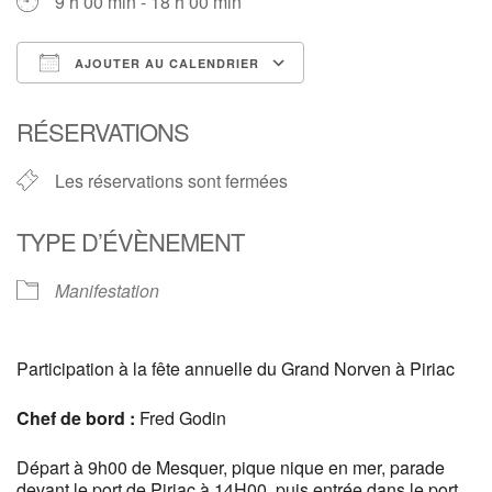
9 h 00 min - 18 h 00 min
AJOUTER AU CALENDRIER
Télécharger ICS
Calendrier Google
RÉSERVATIONS
Les réservations sont fermées
TYPE D’ÉVÈNEMENT
Manifestation
Participation à la fête annuelle du Grand Norven à Piriac
Chef de bord :
Fred Godin
Départ à 9h00 de Mesquer, pique nique en mer, parade
devant le port de Piriac à 14H00, puis entrée dans le port