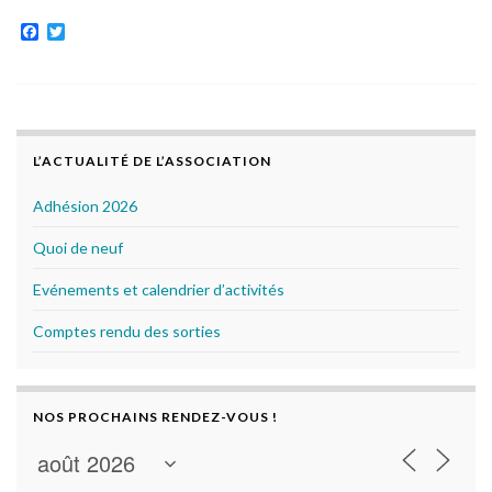
F
T
a
w
c
i
e
t
b
t
o
e
o
r
k
L’ACTUALITÉ DE L’ASSOCIATION
Adhésion 2026
Quoi de neuf
Evénements et calendrier d’activités
Comptes rendu des sorties
NOS PROCHAINS RENDEZ-VOUS !