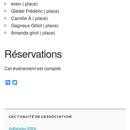
even ( place)
Glédel Frédéric ( place)
Camille A ( place)
Gagneux Gillot ( place)
Amanda girot ( place)
Réservations
Cet événement est complet.
F
T
a
w
c
i
e
t
b
t
o
e
o
r
k
L’ACTUALITÉ DE L’ASSOCIATION
Adhésion 2026