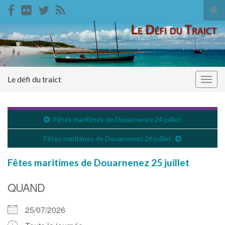
Tog
sear
Search for:
for
Le défi du traict
Togg
navig
Fêtes maritimes de Douarnenez 24 juillet
Fêtes maritimes de Douarnenez 26 juillet
Fêtes maritimes de Douarnenez 25 juillet
QUAND
25/07/2026