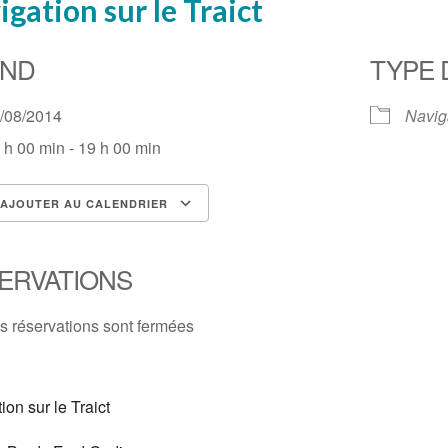
gation sur le Traict
ND
TYPE 
0/08/2014
Navig
 h 00 min - 19 h 00 min
AJOUTER AU CALENDRIER
lécharger ICS
Calendrier Google
ERVATIONS
s réservations sont fermées
ion sur le Traict