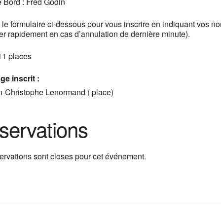
 Bord : Fred Godin
z le formulaire ci-dessous pour vous inscrire en indiquant vos n
er rapidement en cas d’annulation de dernière minute).
11 places
e inscrit :
n-Christophe Lenormand ( place)
servations
ervations sont closes pour cet événement.
T
w