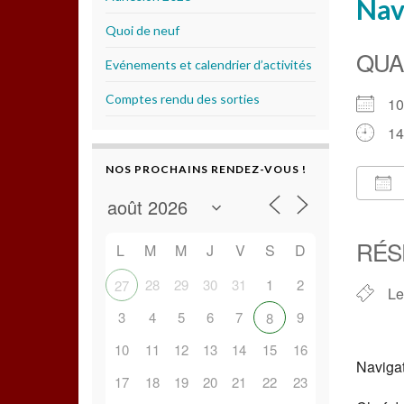
Navi
Quoi de neuf
QUA
Evénements et calendrier d’activités
Comptes rendu des sorties
1
14
NOS PROCHAINS RENDEZ-VOUS !
Té
RÉS
L
M
M
J
V
S
D
28
29
30
31
1
2
27
Le
3
4
5
6
7
9
8
10
11
12
13
14
15
16
Navigat
17
18
19
20
21
22
23