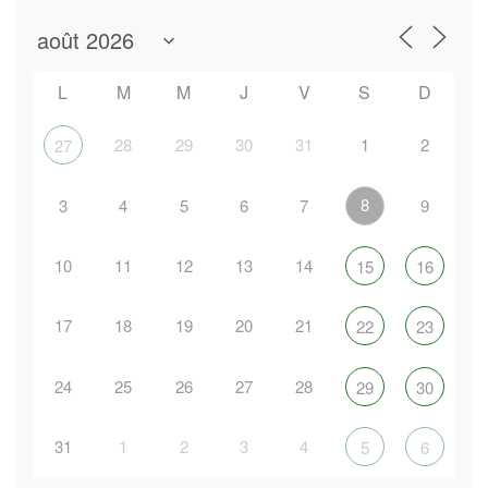
L
M
M
J
V
S
D
28
29
30
31
1
2
27
8
3
4
5
6
7
9
10
11
12
13
14
15
16
17
18
19
20
21
22
23
24
25
26
27
28
29
30
31
1
2
3
4
5
6