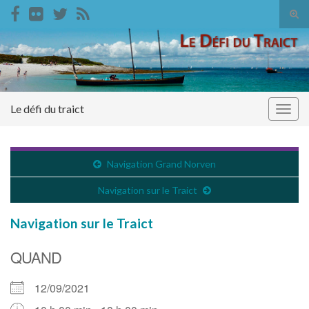
Tog
sear
Search for:
for
Le défi du traict
Togg
navig
Navigation Grand Norven
Navigation sur le Traict
Navigation sur le Traict
QUAND
12/09/2021