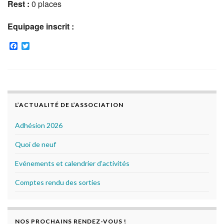
Rest :
0 places
Equipage inscrit :
F
T
a
w
c
i
e
t
b
t
o
e
o
r
k
L’ACTUALITÉ DE L’ASSOCIATION
Adhésion 2026
Quoi de neuf
Evénements et calendrier d’activités
Comptes rendu des sorties
NOS PROCHAINS RENDEZ-VOUS !