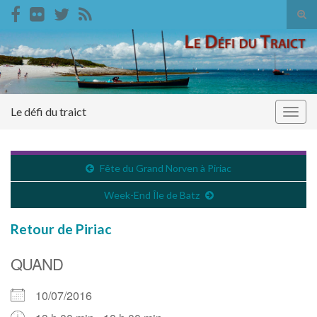
Tog
sear
Search for:
for
Le défi du traict
Togg
navig
Fête du Grand Norven à Piriac
Week-End Île de Batz
Retour de Piriac
QUAND
10/07/2016