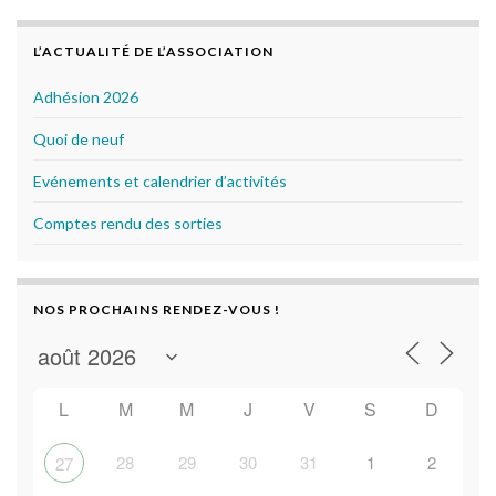
o
e
o
r
k
L’ACTUALITÉ DE L’ASSOCIATION
Adhésion 2026
Quoi de neuf
Evénements et calendrier d’activités
Comptes rendu des sorties
NOS PROCHAINS RENDEZ-VOUS !
L
M
M
J
V
S
D
28
29
30
31
1
2
27