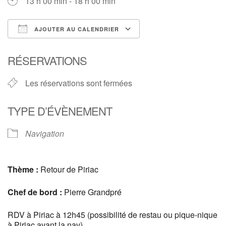
13 h 00 min - 18 h 00 min
AJOUTER AU CALENDRIER
Télécharger ICS
Calendrier Google
RÉSERVATIONS
Les réservations sont fermées
TYPE D’ÉVÈNEMENT
Navigation
Thème :
Retour de Piriac
Chef de bord :
Pierre Grandpré
RDV à Piriac à 12h45 (possibilité de restau ou pique-nique
à Piriac avant la nav)