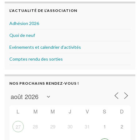
o
r
k
L’ACTUALITÉ DE L’ASSOCIATION
Adhésion 2026
Quoi de neuf
Evénements et calendrier d’activités
Comptes rendu des sorties
NOS PROCHAINS RENDEZ-VOUS !
L
M
M
J
V
S
D
28
29
30
31
1
2
27