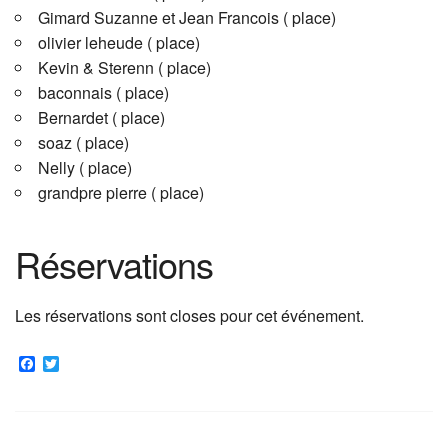
Gimard Suzanne et Jean Francois ( place)
olivier leheude ( place)
Kevin & Sterenn ( place)
baconnais ( place)
Bernardet ( place)
soaz ( place)
Nelly ( place)
grandpre pierre ( place)
Réservations
Les réservations sont closes pour cet événement.
F
T
a
w
c
i
e
t
b
t
o
e