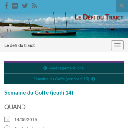
Tog
sear
Search for:
for
Le défi du traict
Togg
navig
Aménagement local
Semaine du Golfe (vendredi 15)
Semaine du Golfe (jeudi 14)
QUAND
14/05/2015