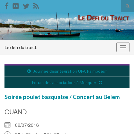
Tog
sear
Search for:
for
Le défi du traict
Togg
navig
Journée désintégration UFA Paimboeuf
Forum des associations à Mesquer
Soirée poulet basquaise / Concert au Belem
QUAND
02/07/2016