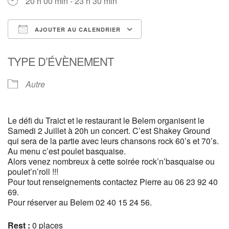
20 h 00 min - 23 h 30 min
AJOUTER AU CALENDRIER
Télécharger ICS
Calendrier Google
TYPE D’ÉVÈNEMENT
Autre
Le défi du Traict et le restaurant le Belem organisent le
Samedi 2 Juillet à 20h un concert. C’est Shakey Ground
qui sera de la partie avec leurs chansons rock 60’s et 70’s.
Au menu c’est poulet basquaise.
Alors venez nombreux à cette soirée rock’n’basquaise ou
poulet’n’roll !!!
Pour tout renseignements contactez Pierre au 06 23 92 40
69.
Pour réserver au Belem 02 40 15 24 56.
Rest :
0 places