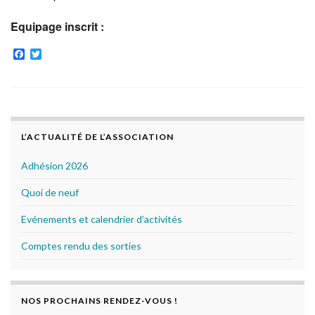
Equipage inscrit :
F
T
a
w
c
i
e
t
b
t
o
e
o
r
k
L’ACTUALITÉ DE L’ASSOCIATION
Adhésion 2026
Quoi de neuf
Evénements et calendrier d’activités
Comptes rendu des sorties
NOS PROCHAINS RENDEZ-VOUS !