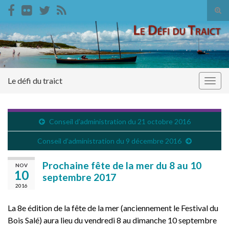
Tog
sear
Search for:
for
Le défi du traict
Togg
navig
Conseil d’administration du 21 octobre 2016
Conseil d’administration du 9 décembre 2016
Prochaine fête de la mer du 8 au 10
NOV
10
septembre 2017
2016
La 8e édition de la fête de la mer (anciennement le Festival du
Bois Salé) aura lieu du vendredi 8 au dimanche 10 septembre