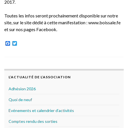
2017.
Toutes les infos seront prochainement disponible sur notre
site, sur le site dédié à cette manifestation : www.boissale.fe
et sur nos pages Facebook.
F
T
a
w
c
i
e
t
b
t
o
e
o
r
k
L’ACTUALITÉ DE L’ASSOCIATION
Adhésion 2026
Quoi de neuf
Evénements et calendrier d’activités
Comptes rendu des sorties