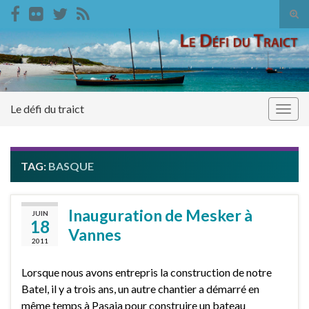
Tog
sear
Search for:
for
Le défi du traict
Togg
navig
TAG:
BASQUE
Inauguration de Mesker à
JUIN
18
Vannes
2011
Lorsque nous avons entrepris la construction de notre
Batel, il y a trois ans, un autre chantier a démarré en
même temps à Pasaia pour construire un bateau