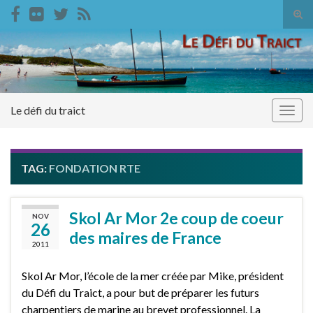
Tog
sear
Search for:
for
Le défi du traict
Togg
navig
TAG:
FONDATION RTE
Skol Ar Mor 2e coup de coeur
NOV
26
des maires de France
2011
Skol Ar Mor, l’école de la mer créée par Mike, président
du Défi du Traict, a pour but de préparer les futurs
charpentiers de marine au brevet professionnel. La