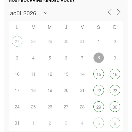
NOS PROCHAINS RENDEZ-VOUS !
L
M
M
J
V
S
D
28
29
30
31
1
2
27
8
3
4
5
6
7
9
10
11
12
13
14
15
16
17
18
19
20
21
22
23
24
25
26
27
28
29
30
31
1
2
3
4
5
6