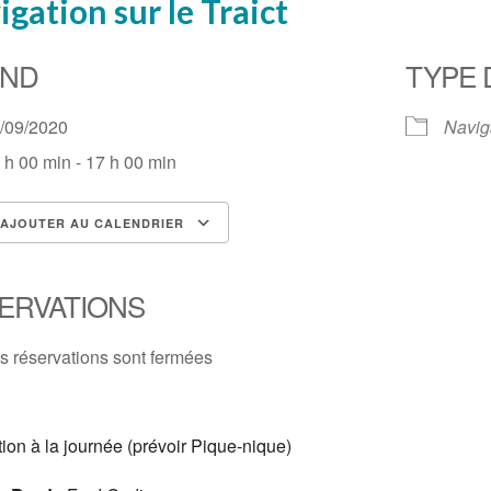
gation sur le Traict
ND
TYPE 
6/09/2020
Navig
 h 00 min - 17 h 00 min
AJOUTER AU CALENDRIER
lécharger ICS
Calendrier Google
ERVATIONS
s réservations sont fermées
ion à la journée (prévoir Pique-nique)