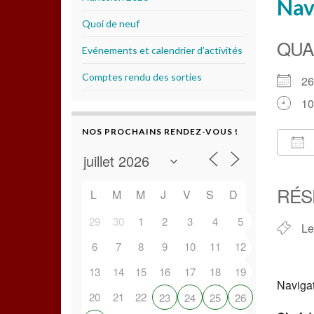
Navi
Quoi de neuf
QUA
Evénements et calendrier d’activités
Comptes rendu des sorties
2
10
NOS PROCHAINS RENDEZ-VOUS !
Té
RÉS
L
M
M
J
V
S
D
29
30
1
2
3
4
5
Le
6
7
8
9
10
11
12
13
14
15
16
17
18
19
Navigat
20
21
22
23
24
25
26