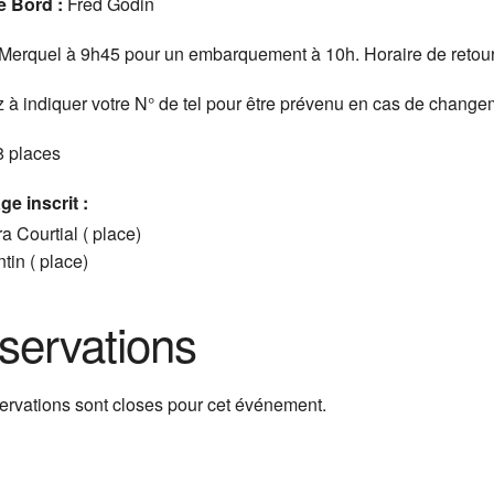
e Bord :
Fred Godin
erquel à 9h45 pour un embarquement à 10h. Horaire de retour do
 à indiquer votre N° de tel pour être prévenu en cas de chan
8 places
e inscrit :
a Courtial ( place)
tin ( place)
servations
ervations sont closes pour cet événement.
T
w