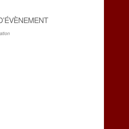
D’ÉVÈNEMENT
ation
iCalendar
Office 365